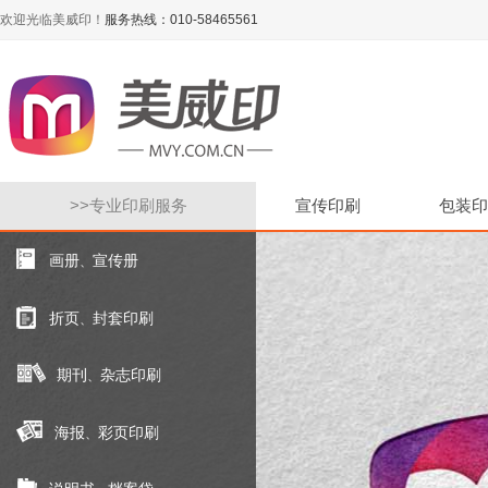
欢迎光临美威印！
服务热线：010-58465561
>>
专业印刷服务
宣传印刷
包装印
画册
宣传册
、
折页
封套印刷
、
期刊
杂志印刷
、
海报
彩页印刷
、