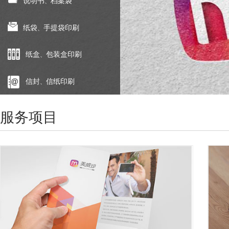
说明书
档案袋
、
纸袋
手提袋印刷
、
纸盒
包装盒印刷
、
信封
信纸印刷
、
服务项目