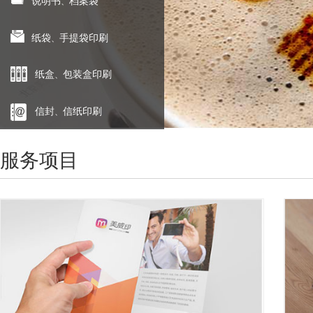
说明书
档案袋
、
纸袋
手提袋印刷
、
纸盒
包装盒印刷
、
信封
信纸印刷
、
服务项目