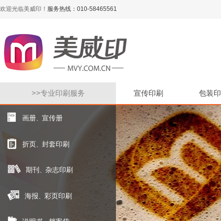
欢迎光临美威印！
服务热线：010-58465561
>>
专业印刷服务
宣传印刷
包装印
画册
宣传册
、
折页
封套印刷
、
期刊
杂志印刷
、
海报
彩页印刷
、