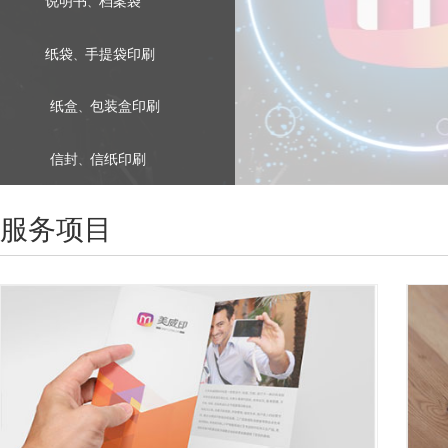
说明书
档案袋
、
纸袋
手提袋印刷
、
纸盒
包装盒印刷
、
信封
信纸印刷
、
服务项目